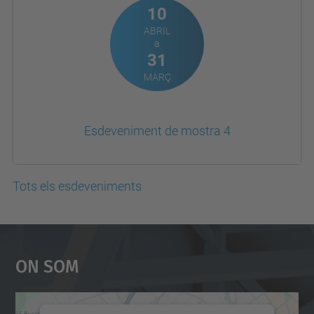
10
ABRIL
a
31
MARÇ
Esdeveniment de mostra 4
Tots els esdeveniments
On Som