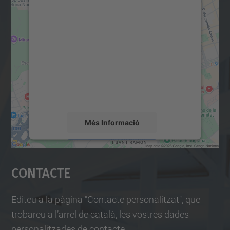
Necessitem el vostre
consentiment per carregar el
servei Google Maps!
Utilitzem un servei de tercers per incrustar
contingut del mapa que pugui recollir dades
sobre la vostra activitat. Reviseu-ne els
detalls i accepteu el servei per veure el
mapa.
Més Informació
Accepta
Contacte
powered by
Usercentrics Consent
Management Platform
Editeu a la pàgina "Contacte personalitzat", que
trobareu a l’arrel de català, les vostres dades
personalitzades de contacte.