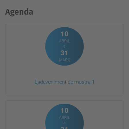
Agenda
10
ABRIL
a
31
MARÇ
Esdeveniment de mostra 1
10
ABRIL
a