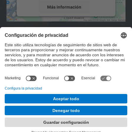
Más información
Aceptar
Contacto
powered by
Usercentrics Consent
Management Platform
Lista Redes Sociales
© UPC
Desarrollado con
Mapa del Sitio
Accesibilidad